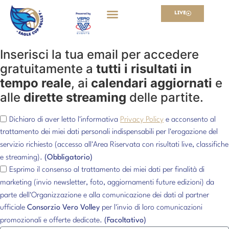
ENGLISH
ITALIANO
Live
ACCESSO LIVE
Inserisci la tua email per accedere
gratuitamente a
tutti i risultati in
tempo reale
, ai
calendari aggiornati
e
alle
dirette streaming
delle partite.
Dichiaro di aver letto l'informativa
Privacy Policy
e acconsento al
trattamento dei miei dati personali indispensabili per l'erogazione del
servizio richiesto (accesso all'Area Riservata con risultati live, classifiche
e streaming).
(Obbligatorio)
Esprimo il consenso al trattamento dei miei dati per finalità di
marketing (invio newsletter, foto, aggiornamenti future edizioni) da
parte dell'Organizzazione e alla comunicazione dei dati al partner
ufficiale
Consorzio Vero Volley
per l'invio di loro comunicazioni
promozionali e offerte dedicate.
(Facoltativo)