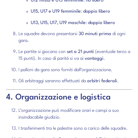
U12 mista e U13 femminile
:
no libero
U15, U17 e U19 femminile
:
doppio libero
U13, U15, U17, U19 maschile
:
doppio libero
Le squadre devono presentarsi
30 minuti prima
di ogni
gara.
Le partite si giocano con
set a 21 punti
(eventuale terzo a
15 punti). In caso di parità si va ai
vantaggi
.
I palloni da gara sono forniti dall’organizzazione.
Gli arbitraggi saranno effettuati da
arbitri federali
.
4. Organizzazione e logistica
L’organizzazione può modificare orari e campi a suo
insindacabile giudizio.
I trasferimenti tra le palestre sono a carico delle squadre.